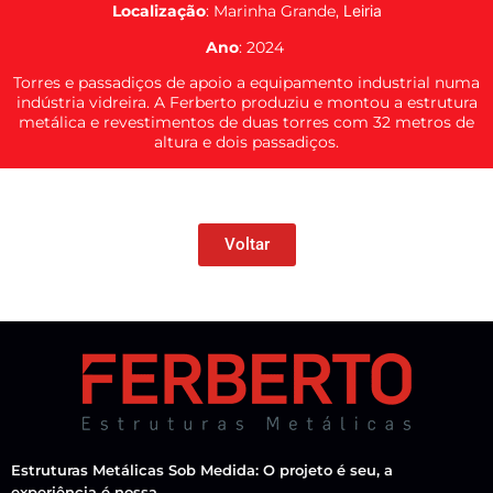
Localização
: Marinha Grande,
Leiria
Ano
: 2024
Torres e passadiços de apoio a equipamento industrial numa
indústria vidreira. A Ferberto produziu e montou a estrutura
metálica e revestimentos de duas torres com 32 metros de
altura e dois passadiços.
Voltar
Estruturas Metálicas Sob Medida: O projeto é seu, a
experiência é nossa